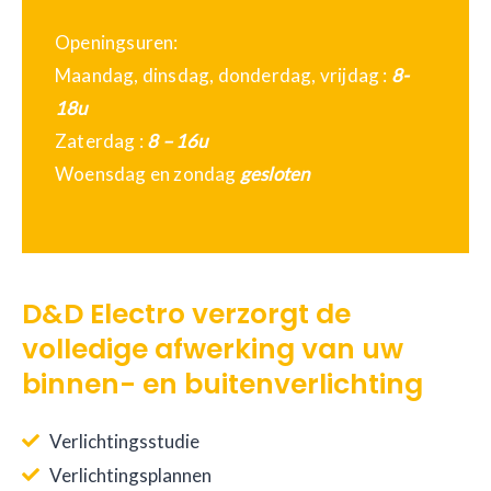
Openingsuren:
Maandag, dinsdag, donderdag, vrijdag :
8-
18u
Zaterdag :
8 – 16u
Woensdag en zondag
gesloten
D&D Electro verzorgt de
volledige afwerking van uw
binnen- en buitenverlichting
Verlichtingsstudie
Verlichtingsplannen