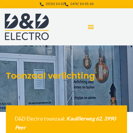
Ga
de
011/63 54 33
0474/ 64 65 66
naar
inhoud
de
inhoud
Toonzaal verlichting
D&D Electro toonzaal:
Kaulillerweg 62, 3990
Peer