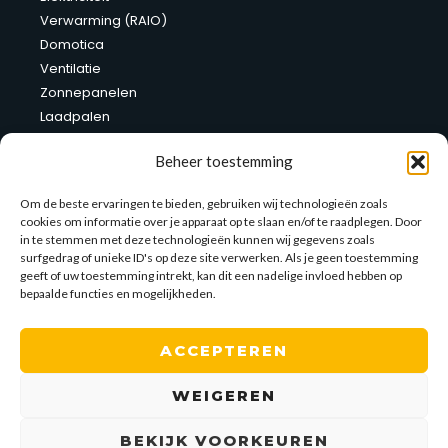
Verwarming (RAIO)
Domotica
Ventilatie
Zonnepanelen
Laadpalen
Thuisbatterij
Beheer toestemming
Site links
Om de beste ervaringen te bieden, gebruiken wij technologieën zoals
cookies om informatie over je apparaat op te slaan en/of te raadplegen. Door
Verhuur werfkasten
in te stemmen met deze technologieën kunnen wij gegevens zoals
Toonzaal
surfgedrag of unieke ID's op deze site verwerken. Als je geen toestemming
Contact
geeft of uw toestemming intrekt, kan dit een nadelige invloed hebben op
bepaalde functies en mogelijkheden.
Contact
ACCEPTEREN
Kaulillerweg 62, 3990 Peer
011/63 54 33
WEIGEREN
0474/ 64 65 66
david@dd-electro.be
BEKIJK VOORKEUREN