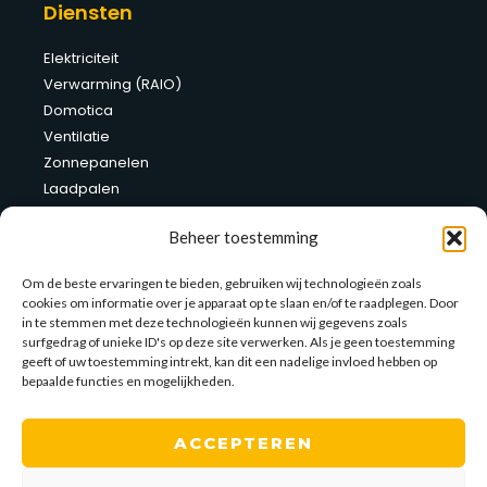
Diensten
Elektriciteit
Verwarming (RAIO)
Domotica
Ventilatie
Zonnepanelen
Laadpalen
Thuisbatterij
Beheer toestemming
Site links
Om de beste ervaringen te bieden, gebruiken wij technologieën zoals
cookies om informatie over je apparaat op te slaan en/of te raadplegen. Door
Verhuur werfkasten
in te stemmen met deze technologieën kunnen wij gegevens zoals
Toonzaal
surfgedrag of unieke ID's op deze site verwerken. Als je geen toestemming
Contact
geeft of uw toestemming intrekt, kan dit een nadelige invloed hebben op
bepaalde functies en mogelijkheden.
Contact
ACCEPTEREN
Kaulillerweg 62, 3990 Peer
011/63 54 33