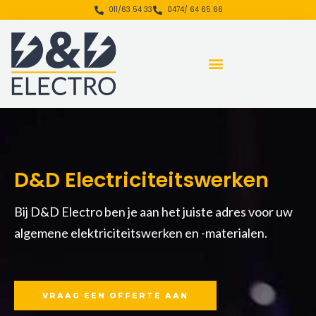
Ga
de
011/63 54 33
0474/ 64 65 66
naar
inhoud
de
inhoud
D&D Electriciteitswerken
Bij D&D Electro ben je aan het juiste adres voor uw
algemene elektriciteitswerken en -materialen.
VRAAG EEN OFFERTE AAN