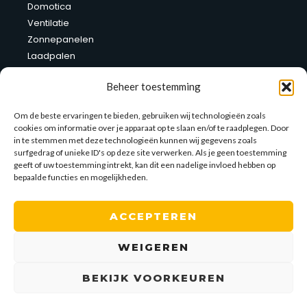
Domotica
Ventilatie
Zonnepanelen
Laadpalen
Thuisbatterij
Beheer toestemming
Site links
Om de beste ervaringen te bieden, gebruiken wij technologieën zoals
cookies om informatie over je apparaat op te slaan en/of te raadplegen. Door
Verhuur werfkasten
in te stemmen met deze technologieën kunnen wij gegevens zoals
Toonzaal
surfgedrag of unieke ID's op deze site verwerken. Als je geen toestemming
Contact
geeft of uw toestemming intrekt, kan dit een nadelige invloed hebben op
bepaalde functies en mogelijkheden.
Contact
ACCEPTEREN
Kaulillerweg 62, 3990 Peer
011/63 54 33
WEIGEREN
0474/ 64 65 66
david@dd-electro.be
BEKIJK VOORKEUREN